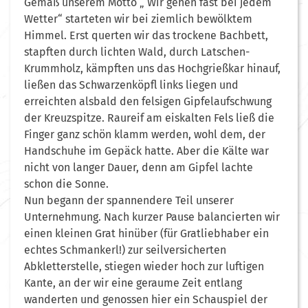
Gemäß unserem Motto „ Wir gehen fast bei jedem
Wetter“ starteten wir bei ziemlich bewölktem
Himmel. Erst querten wir das trockene Bachbett,
stapften durch lichten Wald, durch Latschen-
Krummholz, kämpften uns das Hochgrießkar hinauf,
ließen das Schwarzenköpfl links liegen und
erreichten alsbald den felsigen Gipfelaufschwung
der Kreuzspitze. Raureif am eiskalten Fels ließ die
Finger ganz schön klamm werden, wohl dem, der
Handschuhe im Gepäck hatte. Aber die Kälte war
nicht von langer Dauer, denn am Gipfel lachte
schon die Sonne.
Nun begann der spannendere Teil unserer
Unternehmung. Nach kurzer Pause balancierten wir
einen kleinen Grat hinüber (für Gratliebhaber ein
echtes Schmankerl!) zur seilversicherten
Abkletterstelle, stiegen wieder hoch zur luftigen
Kante, an der wir eine geraume Zeit entlang
wanderten und genossen hier ein Schauspiel der