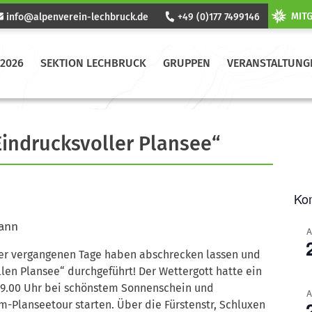
info@alpenverein-lechbruck.de
+49 (0)177 7499146
2026
SEKTION LECHBRUCK
GRUPPEN
VERANSTALTUNG
Eindrucksvoller Plansee“
Ko
mann
A
 der vergangenen Tage haben abschrecken lassen und
len Plansee“ durchgeführt! Der Wettergott hatte ein
 9.00 Uhr bei schönstem Sonnenschein und
A
m-Planseetour starten.
Über die Fürstenstr, Schluxen