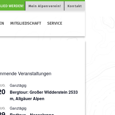
Mein Alpenverein!
Kontakt
EN
MITGLIEDSCHAFT
SERVICE
mmende Veranstaltungen
Ganztägig
UG.
20
Bergtour: Großer Widderstein 2533
m, Allgäuer Alpen
Ganztägig
UG.
29
Radtour – Nesselwang –