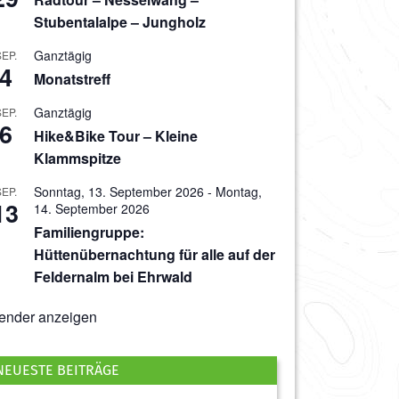
Stubentalalpe – Jungholz
Ganztägig
SEP.
4
Monatstreff
Ganztägig
SEP.
6
Hike&Bike Tour – Kleine
Klammspitze
Sonntag, 13. September 2026
-
Montag,
SEP.
13
14. September 2026
Familiengruppe:
Hüttenübernachtung für alle auf der
Feldernalm bei Ehrwald
ender anzeigen
NEUESTE BEITRÄGE