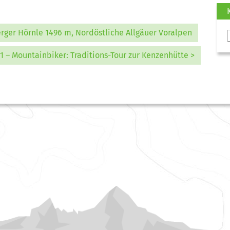
erger Hörnle 1496 m, Nordöstliche Allgäuer Voralpen
1 – Mountainbiker: Traditions-Tour zur Kenzenhütte >