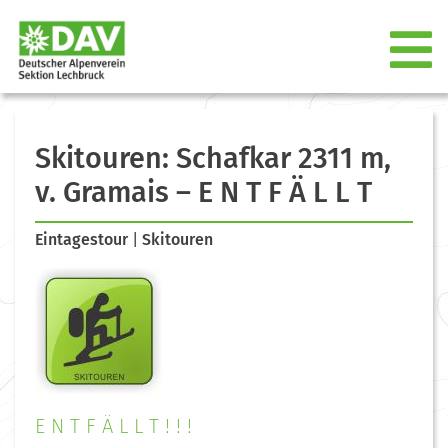
Skitouren: Schafkar 2311 m,
v. Gramais – E N T F Ä L L T
Eintagestour
|
Skitouren
E N T F Ä L L T ! ! !